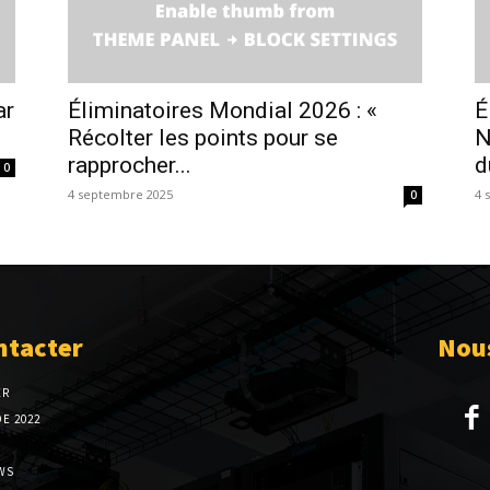
ar
Éliminatoires Mondial 2026 : «
É
Récolter les points pour se
N
rapprocher...
d
0
4 septembre 2025
4 
0
ntacter
Nous
ER
E 2022
WS