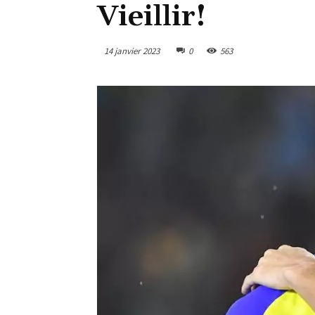
Vieillir!
14 janvier 2023
0
563