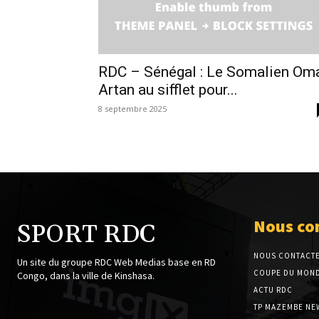
RDC – Sénégal : Le Somalien Om
Artan au sifflet pour...
8 septembre 2025
Nous co
SPORT RDC
NOUS CONTACT
Un site du groupe RDC Web Medias base en RD
COUPE DU MOND
Congo, dans la ville de Kinshasa.
ACTU RDC
TP MAZEMBE NE