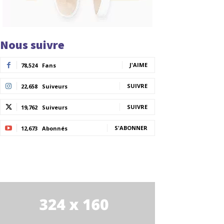
Nous suivre
J'AIME
78,524
Fans
SUIVRE
22,658
Suiveurs
SUIVRE
19,762
Suiveurs
S'ABONNER
12,673
Abonnés