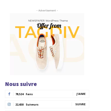
- Advertisement -
Nous suivre
J'AIME
78,524
Fans
SUIVRE
22,658
Suiveurs