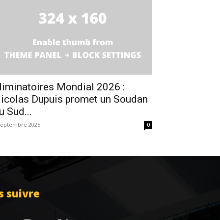
liminatoires Mondial 2026 :
icolas Dupuis promet un Soudan
u Sud...
septembre 2025
0
 suivre