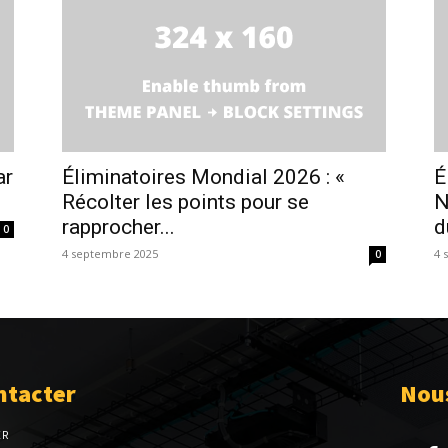
ar
Éliminatoires Mondial 2026 : «
É
Récolter les points pour se
N
rapprocher...
d
0
4 septembre 2025
4 
0
ntacter
Nous
ER