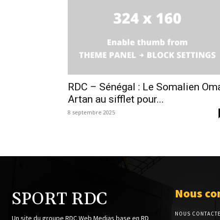
RDC – Sénégal : Le Somalien Om
Artan au sifflet pour...
8 septembre 2025
Nous co
SPORT RDC
NOUS CONTACT
Un site du groupe RDC Web Medias base en RD