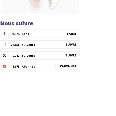
Nous suivre
J'AIME
78,524
Fans
SUIVRE
22,658
Suiveurs
SUIVRE
19,762
Suiveurs
S'ABONNER
12,673
Abonnés