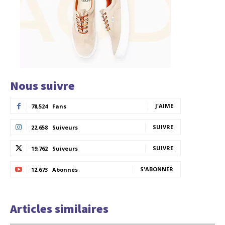
Nous suivre
J'AIME
78,524
Fans
SUIVRE
22,658
Suiveurs
SUIVRE
19,762
Suiveurs
S'ABONNER
12,673
Abonnés
Articles similaires