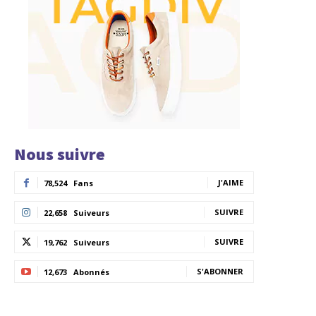
Nous suivre
J'AIME
78,524
Fans
SUIVRE
22,658
Suiveurs
SUIVRE
19,762
Suiveurs
S'ABONNER
12,673
Abonnés