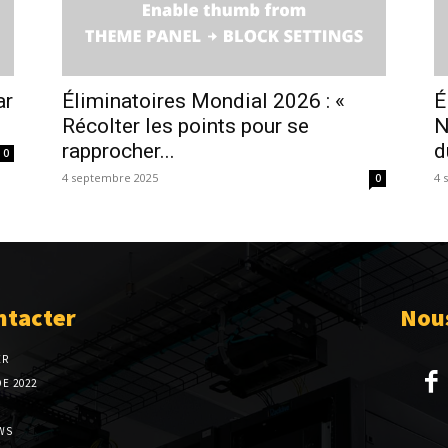
ar
Éliminatoires Mondial 2026 : «
É
Récolter les points pour se
N
rapprocher...
d
0
4 septembre 2025
4 
0
ntacter
Nous
ER
E 2022
WS