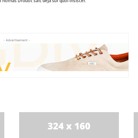
 Thomas Drouot sait déjà sur quoi insister.
- Advertisement -