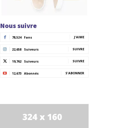
Nous suivre
J'AIME
78,524
Fans
SUIVRE
22,658
Suiveurs
SUIVRE
19,762
Suiveurs
S'ABONNER
12,673
Abonnés