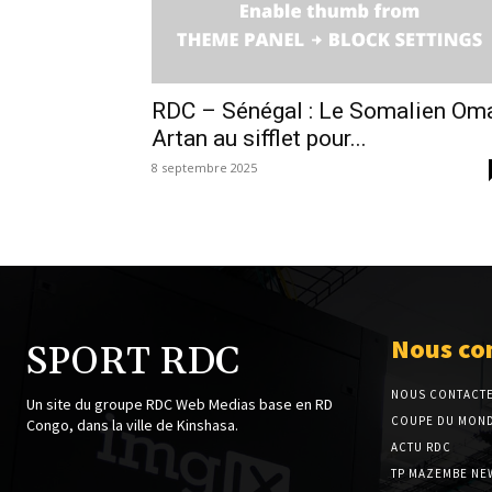
RDC – Sénégal : Le Somalien Om
Artan au sifflet pour...
8 septembre 2025
Nous co
SPORT RDC
NOUS CONTACT
Un site du groupe RDC Web Medias base en RD
COUPE DU MOND
Congo, dans la ville de Kinshasa.
ACTU RDC
TP MAZEMBE NE