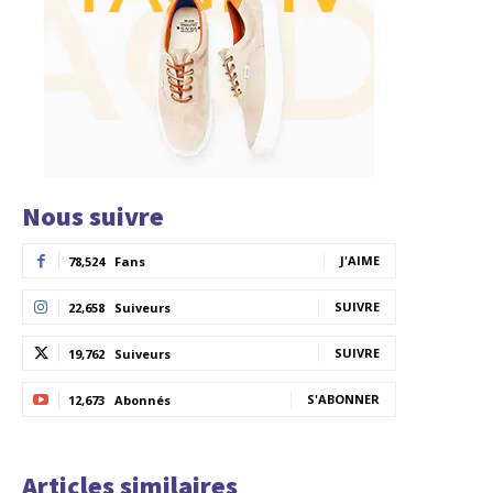
Nous suivre
J'AIME
78,524
Fans
SUIVRE
22,658
Suiveurs
SUIVRE
19,762
Suiveurs
S'ABONNER
12,673
Abonnés
Articles similaires