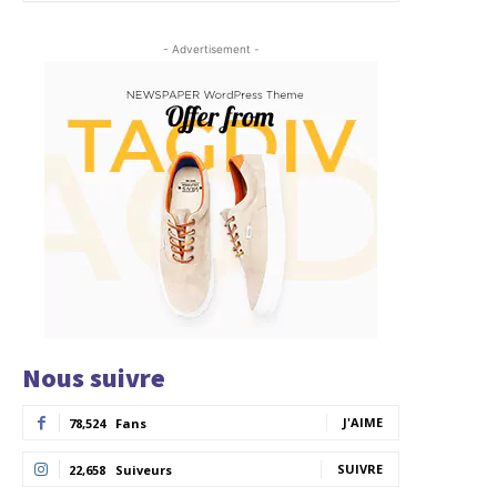
- Advertisement -
Nous suivre
J'AIME
78,524
Fans
SUIVRE
22,658
Suiveurs