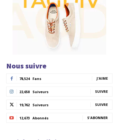
Nous suivre
J'AIME
78,524
Fans
SUIVRE
22,658
Suiveurs
SUIVRE
19,762
Suiveurs
S'ABONNER
12,673
Abonnés