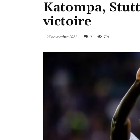
Katompa, Stutt
victoire
27 novembre 2021
0
791