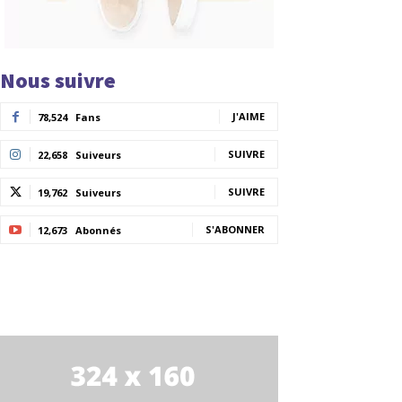
Nous suivre
J'AIME
78,524
Fans
SUIVRE
22,658
Suiveurs
SUIVRE
19,762
Suiveurs
S'ABONNER
12,673
Abonnés