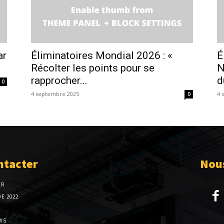
ar
Éliminatoires Mondial 2026 : «
É
Récolter les points pour se
N
rapprocher...
d
0
4 septembre 2025
4 
0
ntacter
Nous
ER
E 2022
WS