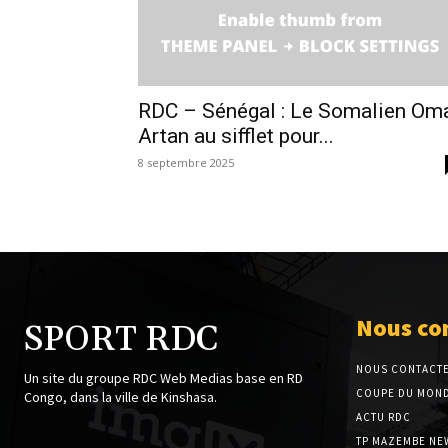
RDC – Sénégal : Le Somalien Om
Artan au sifflet pour...
8 septembre 2025
Nous co
SPORT RDC
NOUS CONTACT
Un site du groupe RDC Web Medias base en RD
COUPE DU MOND
Congo, dans la ville de Kinshasa.
ACTU RDC
TP MAZEMBE NE