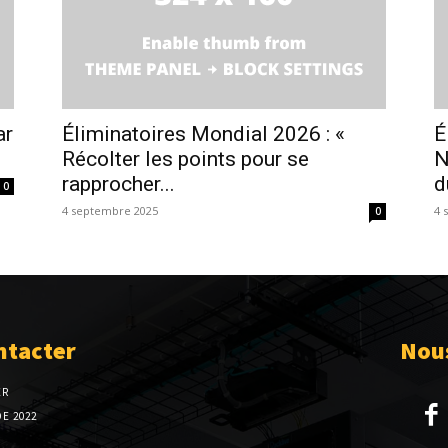
ar
Éliminatoires Mondial 2026 : «
É
Récolter les points pour se
N
rapprocher...
d
0
4 septembre 2025
4 
0
ntacter
Nous
ER
E 2022