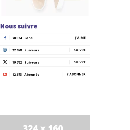
Nous suivre
J'AIME
78,524
Fans
SUIVRE
22,658
Suiveurs
SUIVRE
19,762
Suiveurs
S'ABONNER
12,673
Abonnés