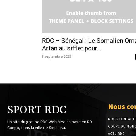
RDC – Sénégal : Le Somalien Om
Artan au sifflet pour...
8 septembre 2025
Nous co
SPORT RDC
NOUS CONTACT
Un site du groupe RDC Web Medias base en RD
COUPE DU MOND
Congo, dans la ville de Kinshasa.
ACTU RDC