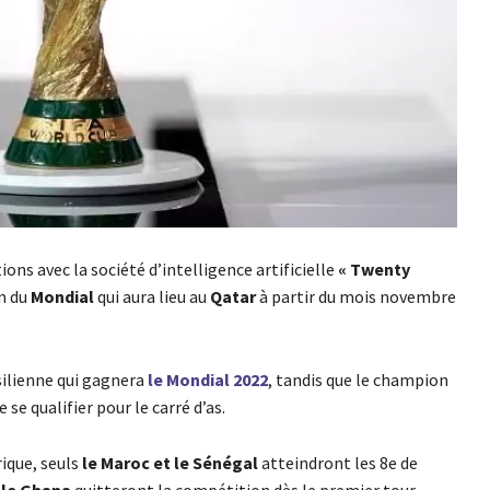
ions avec la société d’intelligence artificielle
« Twenty
n du
Mondial
qui aura lieu au
Qatar
à partir du mois novembre
ésilienne qui gagnera
le Mondial 2022
, tandis que le champion
 se qualifier pour le carré d’as.
rique, seuls
le Maroc et le Sénégal
atteindront les 8e de
 le Ghana
quitteront la compétition dès le premier tour.