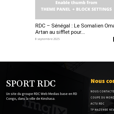
RDC – Sénégal : Le Somalien Om
Artan au sifflet pour...
8 septembre 2025
Nous co
SPORT RDC
NOUS CONTACT
Un site du groupe RDC Web Medias base en RD
COUPE DU MOND
Congo, dans la ville de Kinshasa.
ACTU RDC
TP MAZEMBE NE