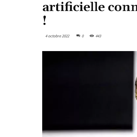
artificielle con
!
4 octobre 2022
0
443