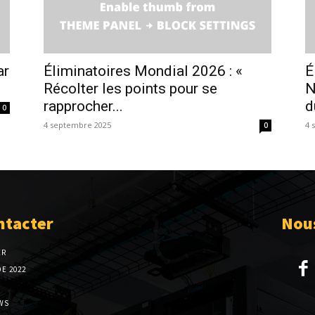
ar
Éliminatoires Mondial 2026 : «
É
Récolter les points pour se
N
rapprocher...
d
0
4 septembre 2025
4 
0
ntacter
Nous
ER
E 2022
WS