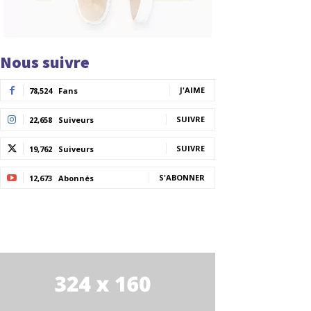
Nous suivre
J'AIME
78,524
Fans
SUIVRE
22,658
Suiveurs
SUIVRE
19,762
Suiveurs
S'ABONNER
12,673
Abonnés