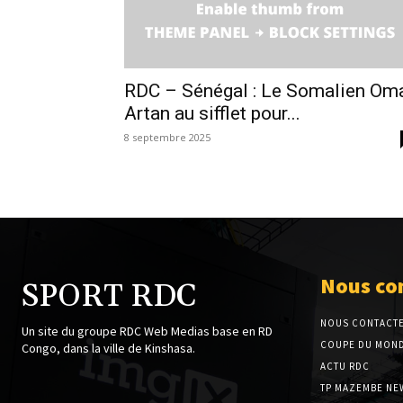
RDC – Sénégal : Le Somalien Om
Artan au sifflet pour...
8 septembre 2025
Nous co
SPORT RDC
NOUS CONTACT
Un site du groupe RDC Web Medias base en RD
COUPE DU MOND
Congo, dans la ville de Kinshasa.
ACTU RDC
TP MAZEMBE NE