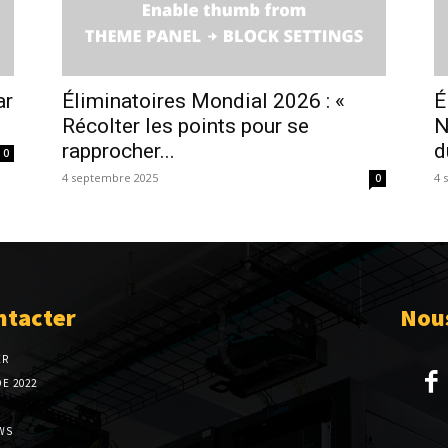
ar
Éliminatoires Mondial 2026 : «
É
Récolter les points pour se
N
rapprocher...
d
0
4 septembre 2025
4 
0
ntacter
Nous
ER
E 2022
WS