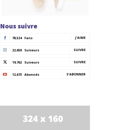
Nous suivre
J'AIME
78,524
Fans
SUIVRE
22,658
Suiveurs
SUIVRE
19,762
Suiveurs
S'ABONNER
12,673
Abonnés