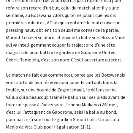
Un très bon match de VClub qui n’a pas trop attendu pour
refaire son retard d’un but, celui du match aller il y a une
semaine, au Botswana. Alors qu’on ne jouait que les dix
premières minutes, V.Club qui a entamé le match avec un
pressing haut, obtient son deuxième corner de la partie.
Marouf Tchakei se place, et envoie la balle vers Rozan Varel
qui va intelligemment couper la trajectoire d’une tête
magistrale pour battre le gardien de Gaborone United,
Cédric Ramojela, c’est son nom. C’est l’ouverture du score.
Le match ne fait que commencer, parce que les Botswanais
vont sortir de leur réserve pour jouer le va-tout. Dans la
foulée, sur une bourde de Zagre Ismaël, le défenseur de
V.Club qui a beaucoup trainé le ballon sur ses pieds avant de
faire une passe à l’adversaire, Tshepo Maikano (24ème),
c’est lui l’attaquant de Gaborone, saisi la balle au bond,
pour battre à son tour le gardien Simon Lotti Omossola
Medjo de Vita Club pour l’égalisation (1-1).