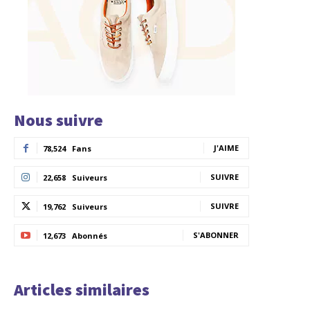
Nous suivre
J'AIME
78,524
Fans
SUIVRE
22,658
Suiveurs
SUIVRE
19,762
Suiveurs
S'ABONNER
12,673
Abonnés
Articles similaires