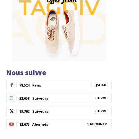
Nous suivre
J'AIME
78,524
Fans
SUIVRE
22,658
Suiveurs
SUIVRE
19,762
Suiveurs
S'ABONNER
12,673
Abonnés