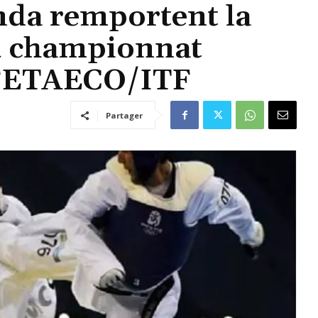
da remportent la
u championnat
a FETAECO/ITF
Partager