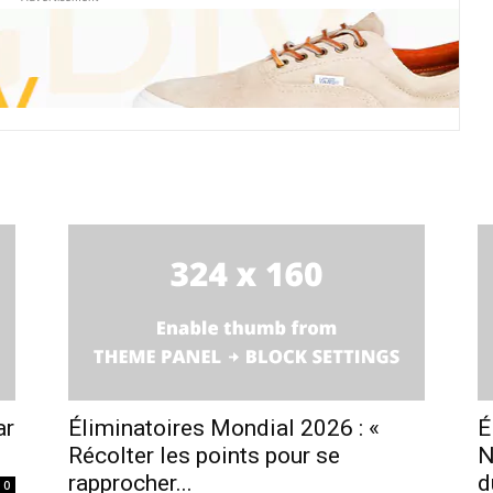
ar
Éliminatoires Mondial 2026 : «
É
Récolter les points pour se
N
rapprocher...
d
0