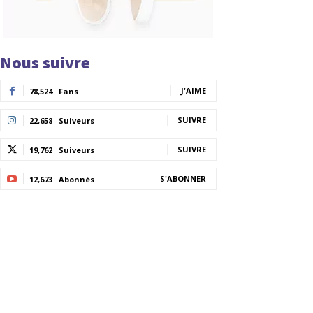
Nous suivre
J'AIME
78,524
Fans
SUIVRE
22,658
Suiveurs
SUIVRE
19,762
Suiveurs
S'ABONNER
12,673
Abonnés