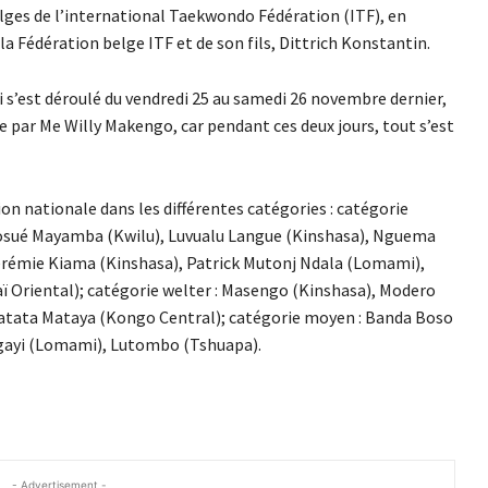
lges de l’international Taekwondo Fédération (ITF), en
la Fédération belge ITF et de son fils, Dittrich Konstantin.
 s’est déroulé du vendredi 25 au samedi 26 novembre dernier,
e par Me Willy Makengo, car pendant ces deux jours, tout s’est
on nationale dans les différentes catégories : catégorie
 Josué Mayamba (Kwilu), Luvualu Langue (Kinshasa), Nguema
Jérémie Kiama (Kinshasa), Patrick Mutonj Ndala (Lomami),
 Oriental); catégorie welter : Masengo (Kinshasa), Modero
 Matata Mataya (Kongo Central); catégorie moyen : Banda Boso
gayi (Lomami), Lutombo (Tshuapa).
- Advertisement -