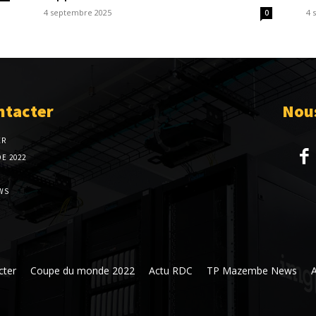
4 septembre 2025
4 
0
ntacter
Nous
ER
E 2022
WS
cter
Coupe du monde 2022
Actu RDC
TP Mazembe News
A