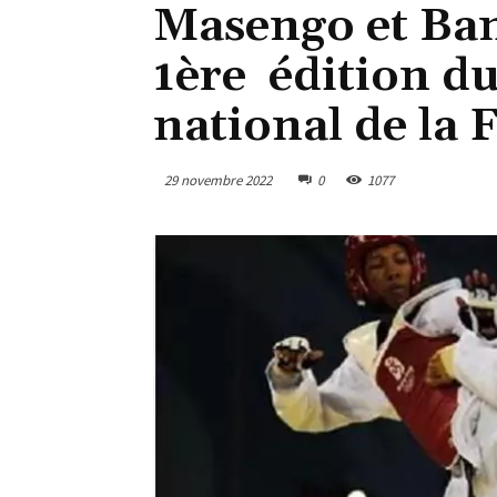
Masengo et Ban
1ère édition d
national de l
29 novembre 2022
0
1077